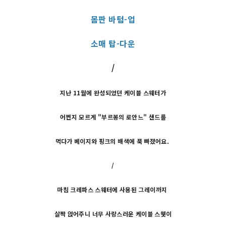
몸판 바텀-업
소매 탑-다운
/
지난 11월에 완성되었던 케이블 스웨터가
어쩐지 모르게 "부르봉의 로안느" 샌드를
먹다가 베이지와 핑크의 배색에 푹 빠졌어요.
/
마침 크레파스 스웨터에 사용된 그레이까지
살짝 얹어주니 너무 사랑스러운 케이블 스웻이