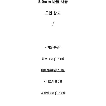
5.0mm 바늘 사용
도안 참고
/
<기본 구성>
핑크 60(g) * 8볼
베이지60(g) * 7볼
+ 네크라인 1볼
그레이 30(g) * 1볼