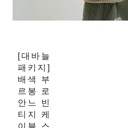
[대바늘
패키지]
배색 부
르봉 로
안느 빈
티지 케
이블 스