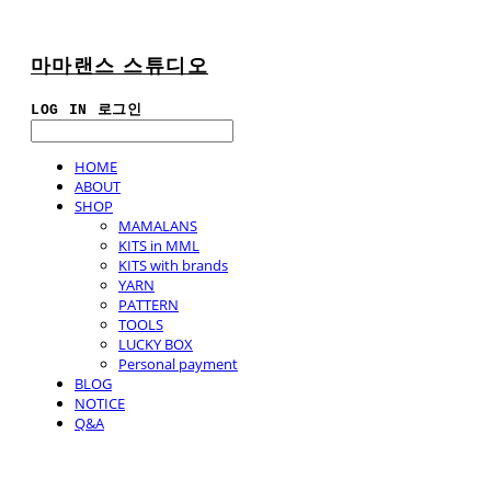
마마랜스 스튜디오
LOG IN
로그인
HOME
ABOUT
SHOP
MAMALANS
KITS in MML
KITS with brands
YARN
PATTERN
TOOLS
LUCKY BOX
Personal payment
BLOG
NOTICE
Q&A