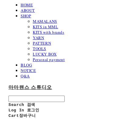
HOME
ABOUT
SHOP
MAMALANS
KITS in MML
KITS with brands
YARN
PATTERN
TOOLS
LUCKY BOX
Personal payment
BLOG
NOTICE
Q&A
마마랜스 스튜디오
Search
검색
Log In
로그인
Cart
장바구니