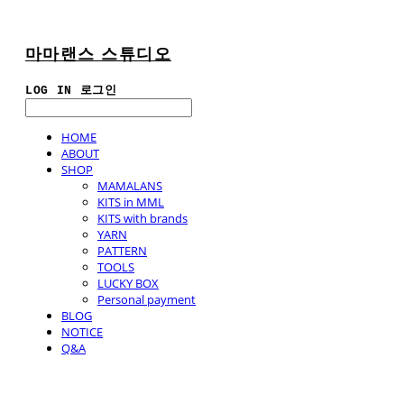
마마랜스 스튜디오
LOG IN
로그인
HOME
ABOUT
SHOP
MAMALANS
KITS in MML
KITS with brands
YARN
PATTERN
TOOLS
LUCKY BOX
Personal payment
BLOG
NOTICE
Q&A