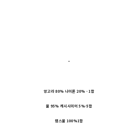
-
앙고라 80% 나이론 20% - 1합
울 95% 캐시시미어 5%-5합
램스울 100%1합